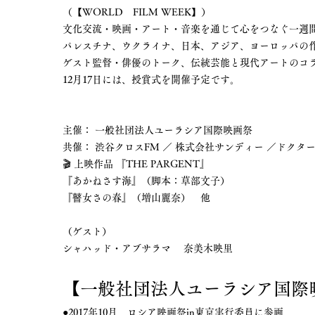
（【WORLD FILM WEEK】）
文化交流・映画・アート・音楽を通じて心をつなぐ一週
パレスチナ、ウクライナ、日本、アジア、ヨーロッパの
ゲスト監督・俳優のトーク、伝統芸能と現代アートのコ
12月17日には、授賞式を開催予定です。
主催： 一般社団法人ユーラシア国際映画祭
共催： 渋谷クロスFM ／ 株式会社サンディー ／ドクタ
🎬 上映作品 『THE PARGENT』
『あかねさす海』（脚本：草部文子）
『瞽女さの春』（増山麗奈） 他
（ゲスト）
シャハッド・アブサラマ 奈美木映里
【一般社団法人ユーラシア国際
●2017年10月 ロシア映画祭in東京実行委員に参画