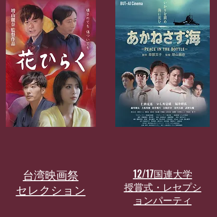
​台湾映画祭
12/17国連大学​
​授賞式・レセプシ
​セレクション
ョンパーティ