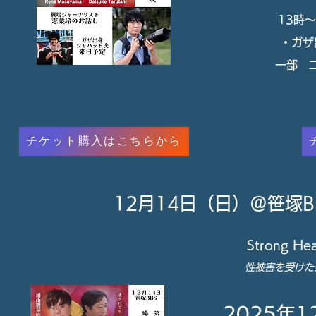
13時
​・ガ
​一部 
チケット購入はこちらから
12月14日（日）＠笹塚
Strong
性被害を受けた
2025年