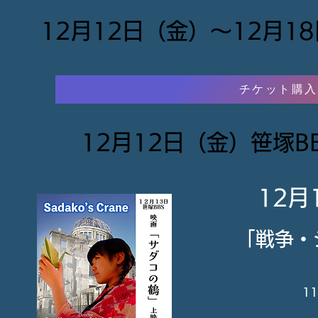
12月12日（金）〜12月18
チケット購入
12月12日（金）
笹塚B
12月
「戦争・
1