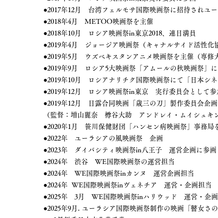
●2017年12月 台湾フェルモサ国際映画祭に招待され
●2018年4月 METOO映画祭を主催
●2018年10月 ロシア映画祭in東京2018、連日満員
●2019年4月 ジョージア映画祭（キャナルサイド活性化
●2019年5月 ウズベキスタンアニメ映画祭を主催（専修
●2019年9月 ロシア5大映画祭「アムールの秋映画祭
●2019年10月 ロシアナリチク国際映画祭にて「日本シ
●2019年12月 ロシア映画祭in東京 実行委員会として参
●2019年12月 日露合同映画「歳三の刀」製作委員会企
（監督：増山麗奈 樽谷大助 アンドレイ・ムイシュキ
●2020年1月 笹川保健財団「ハンセン病映画祭」事務局
●2022年 ユーラシアの風映画祭 企画
●2023年 ダイバシティ映画祭in八王子 運営企画に参
●2024年 渋谷 WE国際映画祭の運営担当
●2024年 WE国際映画祭inカンヌ 運営企画担当
●2024年 WE国際映画祭inヴェネチア 運営・企画担当
●2025年 3月 WE国際映画祭inハリウッド 運営・企
●2025年9月. ユーラシア国際映画祭制作の映画「瞽