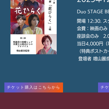
Duo STAGE B
開場 12:30
会費：映画のみ 
座談会のみ 2
当日4,000
（特典ポストカ
登壇者 増山麗
チケット購入はこちらから
チ