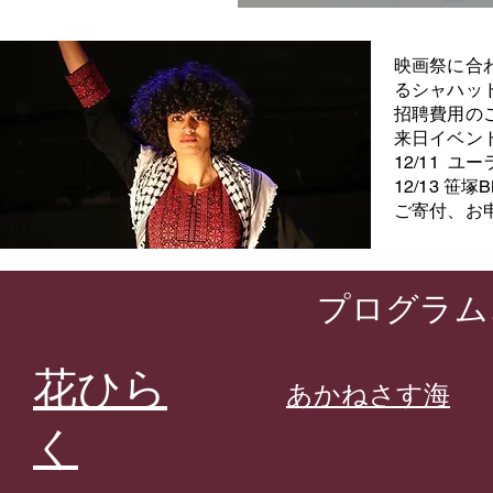
映画祭に合
るシャハッ
招聘費用の
来日イベ
12/11 
12/13 笹
​ご寄付、お
​プログラ
​花ひら
あかねさす海
く